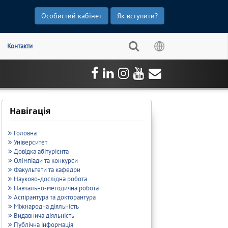
Особистий кабінет
Як вступити?
Контакти
Навігація
Головна
Університет
Довідка абітурієнта
Олімпіади та конкурси
Факультети та кафедри
Науково-дослідна робота
Навчально-методична робота
Аспірантура та докторантура
Міжнародна діяльність
Видавнича діяльність
Публічна інформація