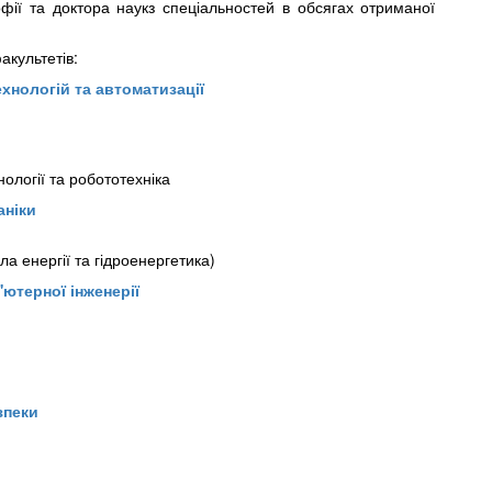
офії та доктора наукз спеціальностей в обсягах отриманої
акультетів:
хнологій та автоматизації
ології та робототехніка
аніки
а енергії та гідроенергетика)
ютерної інженерії
зпеки