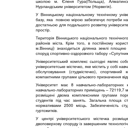
школою м. Єленя Гура(Польща), Алматинськ
Нурландським університетом (Норвегія).
У Вінницькому національному технічному уніве
базу, яка повною мірою забезпечує потреби нав
достатньою для подальшого розвитку університету
простір.
Територія Вінницького національного технічног
районів міста. Крім того, в постійному корис
м.Вінниці) знаходиться ділянка землі площею 
споруд спортивно-оздоровчого табору «Супутник
Університетський комплекс сьогодні являє с
університетське містечко, яке містить у собі на
обслуговування (студмістечко), спортивний 
компактними групами цільового призначення відп
Університет має 8 навчально-лабораторних
навчально-лабораторних приміщень – 72119,7 
розміщені двома комплексними групами пор
студентів під час занять. Загальна площа ст
нормативами 2500 місць. Забезпеченість сту
гуртожитків.
У центрі університетського містечка розм
двоповерхову споруду із завершеним технологі