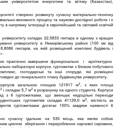
им університетом енергетики та зв'язку (Казахстан),
рситеті створено розвинуту сучасну матеріально-технічну
чально-виховного процесу та науково-дослідної роботи і є
 в напрямку інтеграції в європейський та світовий освітній
о університету складає 22,5833 гектара в одному з кращих
туванні університету в Немирівському районі (100 км від
8,8086 гектарів, на якій розміщений комплекс будівель і
».
обою практично завершене функціонально і архітектурно
вчально-лабораторні корпуси, гуртожитки з блоком побутового
комплекс, господарські та інші споруди, які розміщені
овідно до генерального плану будівництва університету.
2
 корпусів загальною площею 121917 м
, з яких площа
2
2
м
і складає 5,7 м
в розрахунку на одного студента. Корпуси
яд з 6 гуртожитками, що зменшує недоцільні переходи
2
удентських гуртожитків складає 41129,0 м
, місткість за
дентів гуртожитками досягає 100% завдяки наявності 6
іщено сучасну їдальню на 530 місць, яка являє собою
чним циклом зберігання і перероблення харчової сировини,