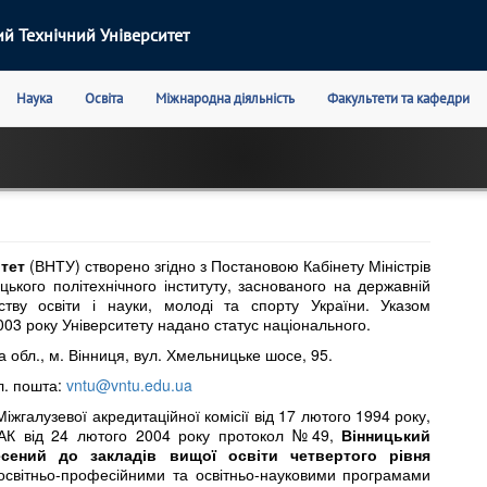
й Технічний Університет
Наука
Освіта
Міжнародна діяльність
Факультети та кафедри
итет
(ВНТУ) створено згідно з Постановою Кабінету Міністрів
цького політехнічного інституту, заснованого на державній
ству освіти і науки, молоді та спорту України. Указом
03 року Університету надано статус національного.
 обл., м. Вінниця, вул. Хмельницьке шосе, 95.
Ел. пошта:
vntu@vntu.edu.ua
іжгалузевої акредитаційної комісії від 17 лютого 1994 року,
АК від 24 лютого 2004 року протокол №49,
Вінницький
есений до
закладів вищої освіти
четвертого рівня
 освітньо-професійними та освітньо-науковими програмами