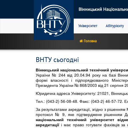
Вінницький Національни
Main
Університет
Абітурієнту
navigation
Головна
ВНТУ сьогоднi
Вінницький національний технічний універс
України № 244 від 20.04.94 року на базі Вінни
формі власності і підпорядкованого Міністер
Президента України № 868/2003 від 21 серпня 20
Юридична адреса Університету: 21021, Вінницька
Тел.: (043-2) 56-08-48. Факс: (043-2) 46-57-72. 
За результатами акредитації, згідно з рішенням М
протокол № 9, яке підтверджене рішенням Д
національний технічний університет відн
акредитації
і має право готувати фахівців за