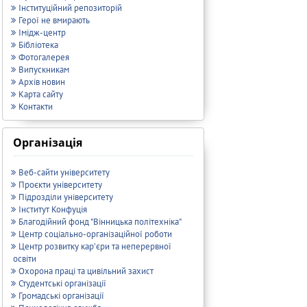
Інституційний репозиторій
Герої не вмирають
Імідж-центр
Бібліотека
Фотогалерея
Випускникам
Архів новин
Карта сайту
Контакти
Організація
Веб-сайти університету
Проєкти університету
Підрозділи університету
Інститут Конфуція
Благодійний фонд "Вінницька політехніка"
Центр соціально-організаційної роботи
Центр розвитку кар’єри та неперервної
освіти
Охорона праці та цивільний захист
Студентські організації
Громадські організації