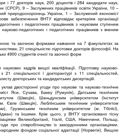
ри і 77 докторів наук, 200 доцентів і 284 кандидати наук,
и (СРСР), 9 – Заслужених працівників освіти України, 10 –
жений природоохоронець України, 1 – Заслужений економіст
ове забезпечення ВНТУ відповідає критеріям організації
дагогічних і педагогічних працівників з науковим ступенем
науково-педагогічних і педагогічних працівників з вченим
 денною та заочною формами навчання на 7 факультетах за
ностями, 21 спецільністю підготовки докторів філософії. На
зько 4900 студентів очної та заочної форм
 наукових кадрiв вищої квалiфiкацiї. Пiдготовку науково-
 з 21 спецiальності i докторантурi з 11 спецiальностей,
ахисту докторських та кандидатських дисертацiй.
 уклав двостороннi угоди про наукове та науково-технiчне
 мiст Яси, Сучава, Бакеу (Румунiя), Датським технiчним
титутом (Швецiя), Шаньдунским унiверситетом (iнститут
 м. Євле (Швецiя), Люблiнським технiчним унiверситетом
м), Грузинським технiчним унiверситетом (м. Тбiлiсi),
джан) та iншими. Крім цього, у ВНТУ організовано тісну
аціями Великобританії, Італії, США, Німеччини, Польщі,
оди про співробітництво із закордонними організаціями.
народним фондом соціальної адаптації (Норвегія), Вищою