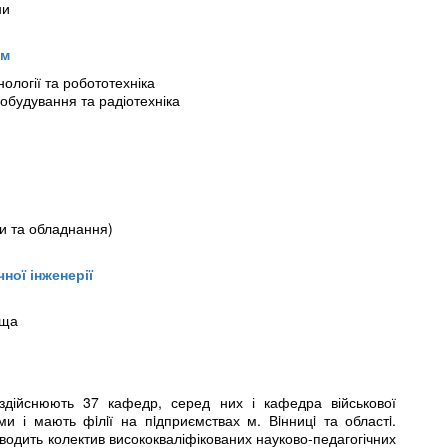
ни
ем
ології та робототехніка
добудування та радіотехніка
и та обладнання)
ної інженерії
ища
i здійснюють 37 кафедр, серед них і кафедра військової
ми і мають фiлiї на пiдприємствах м. Вiнницi та областi.
роводить колектив висококваліфікованих науково-педагогічних