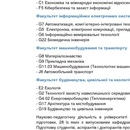
C1 Економіка та міжнародні економічні відноси
F5 Кібербезпека та захист інформації
Факультет інформаційних електронних сист
G7 Автоматизація, комп’ютерно-інтегровані техн
G5 Електроніка, електронні комунікації, прила
G6 Інформаційно-вимірювальні технології
G22 Біомедична інженерія
Факультет машинобудування та транспорту
G8 Матеріалознавство
G9 Прикладна механіка
G11.03 Машинобудування (Технологічні машин
J8 Автомобільний транспорт
Факультет будівництва, цивільної та екологіч
E2 Екологія
G2 Технології захисту навколишнього середов
G4.02 Енерговиробництво (Теплоенергетика)
G17 Архітектура та містобудування
G19 Будівництво та цивільна інженерія
Науково-педагогічну дiяльнiсть в унiверситет
підготовки, 28 iз яких є випусковими кафедра
Підготовку студентів, аспірантів і докторантів п