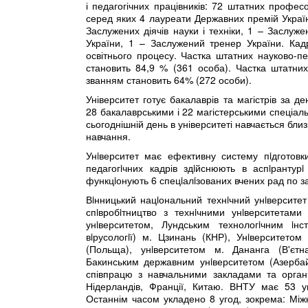
і педагогічних працівників: 72 штатних професо
серед яких 4 лауреати Державних премій Україн
Заслужених діячів науки і техніки, 1 – Заслу
України, 1 – Заслужений тренер України. Кадр
освітнього процесу. Частка штатних науково-пе
становить 84,9 % (361 особа). Частка штатних 
званням становить 64% (272 особи).
Університет готує бакалаврів та магістрів за
28 бакалаврськими і 22 магістерськими спеціаль
сьогоднішній день в університеті навчається бли
навчання.
Унiверситет має ефективну систему пiдготовки
педагогiчних кадрів здiйснюють в аспiрантурi
функцiонують 6 спецiалiзованих вчених рад по з
Вiнницький нацiональний технiчний унiверситет
спiвробiтництво з технiчними унiверситетами
унiверситетом, Лундським технологiчним iнс
вiрусологiї) м. Цзинань (КНР), Унiверситетом
(Польща), унiверситетом м. Дананга (В'єтна
Бакинським державним унiверситетом (Азербай
співпрацю з навчальними закладами та організ
Нідерландів, Франції, Китаю. ВНТУ має 53 уг
Останнім часом укладено 8 угод, зокрема: Між