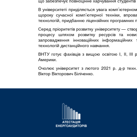
що забезпечує повноцінне харчування студентів і
В університеті приділяється увага комп’ютерн
щороку сучасної комп’ютерної техніки, впро
технологій, придбанню ліцензійних програмних п
Серед пріоритетів розвитку університету — ств
процесу шляхом розвитку ресурсів та нових
запровадження інноваційних інформаційних те
технологій дистанційного навчання.
ВНТУ готує фахівців з вищою освітою І, ІІ, ІІІ 
Америки.
Очолює університет з лютого 2021 р. д-р техн.
Віктор Вікторович Біліченко.