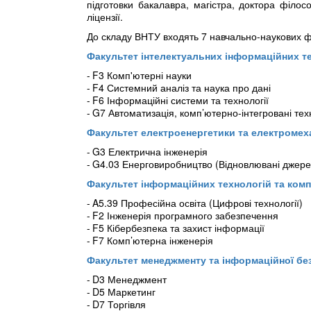
підготовки бакалавра, магістра, доктора філос
ліцензії.
До складу ВНТУ входять 7 навчально-наукових ф
Факультет інтелектуальних інформаційних те
F3 Комп'ютерні науки
F4 Системний аналіз та наука про дані
F6 Інформаційні системи та технології
G7 Автоматизація, комп’ютерно-інтегровані техн
Факультет електроенергетики та електромех
G3 Електрична інженерія
G4.03 Енерговиробництво (Відновлювані джерел
Факультет інформаційних технологій та комп'
A5.39 Професійна освіта (Цифрові технології)
F2 Інженерія програмного забезпечення
F5 Кібербезпека та захист інформації
F7 Комп’ютерна інженерія
Факультет менеджменту та інформаційної бе
D3 Менеджмент
D5 Маркетинг
D7 Торгівля