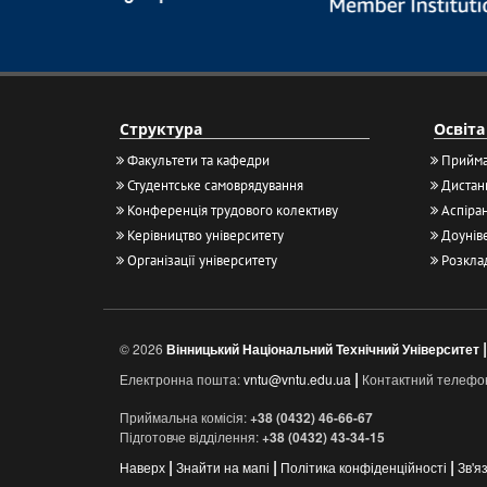
Структура
Освіта
Факультети та кафедри
Прийма
Студентське самоврядування
Дистанц
Конференція трудового колективу
Аспіран
Керівництво університету
Доуніве
Організації університету
Розкла
|
© 2026
Вінницький Національний Технічний Університет
|
Електронна пошта:
vntu@vntu.edu.ua
Контактний телефо
Приймальна комісія:
+38 (0432) 46-66-67
Підготовче відділення:
+38 (0432) 43-34-15
|
|
|
Наверх
Знайти на мапі
Політика конфіденційності
Зв'я