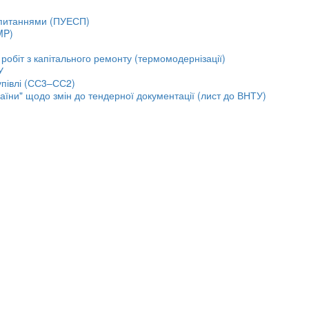
и питаннями (ПУЕСП)
MP)
робіт з капітального ремонту (термомодернізації)
У
упівлі (СС3–СС2)
аїни" щодо змін до тендерної документації (лист до ВНТУ)