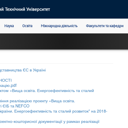
й Технічний Університет
Наука
Освіта
Міжнародна діяльність
Факультети та кафедри
ставництва ЄС в Україні
НОСТІ
кацію.pdf
ктом «Вища освіта. Енергоефективність та сталий
іння реалізацією проекту «Вища освіта.
ті ЄІБ та NEFCO
країни. Енергоефективність та сталий розвиток" на 2018-
ектно-кошторисної документації у рамках реалізації