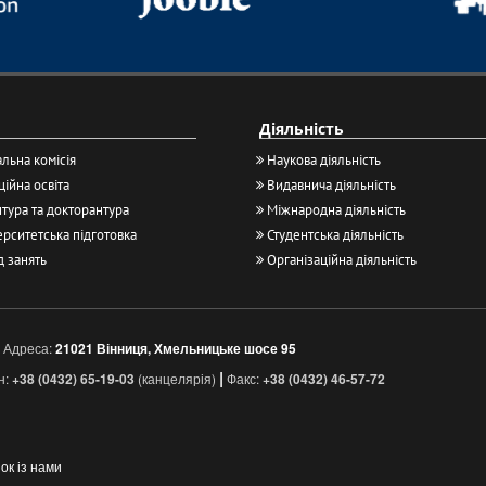
Діяльність
льна комісія
Наукова діяльність
ійна освіта
Видавнича діяльність
тура та докторантура
Міжнародна діяльність
рситетська підготовка
Студентська діяльність
д занять
Організаційна діяльність
Адреса:
21021 Вінниця, Хмельницьке шосе 95
|
н:
+38 (0432) 65-19-03
(канцелярія)
Факс:
+38 (0432) 46-57-72
зок із нами