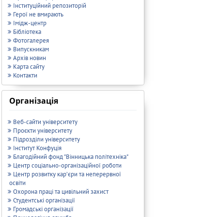
Інституційний репозиторій
Герої не вмирають
Імідж-центр
Бібліотека
Фотогалерея
Випускникам
Архів новин
Карта сайту
Контакти
Організація
Веб-сайти університету
Проєкти університету
Підрозділи університету
Інститут Конфуція
Благодійний фонд "Вінницька політехніка"
Центр соціально-організаційної роботи
Центр розвитку кар’єри та неперервної
освіти
Охорона праці та цивільний захист
Студентські організації
Громадські організації