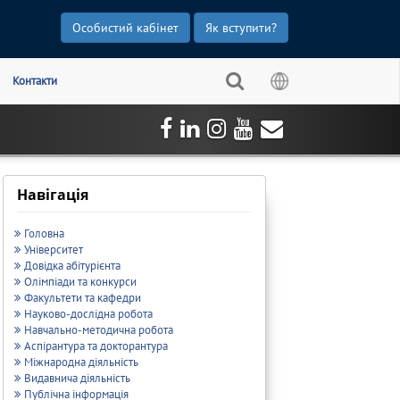
Особистий кабінет
Як вступити?
Контакти
Навігація
Головна
Університет
Довідка абітурієнта
Олімпіади та конкурси
Факультети та кафедри
Науково-дослідна робота
Навчально-методична робота
Аспірантура та докторантура
Міжнародна діяльність
Видавнича діяльність
Публічна інформація