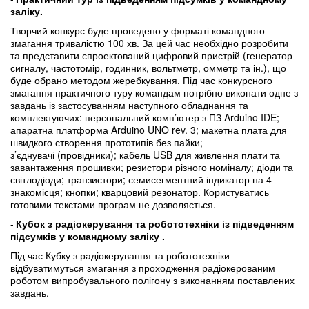
заліку.
Творчий конкурс буде проведено у форматі командного
змагання тривалістю 100 хв. За цей час необхідно розробити
та представити спроектований цифровий пристрій (генератор
сигналу, частотомір, годинник, вольтметр, омметр та ін.), що
буде обрано методом жеребкування. Під час конкурсного
змагання практичного туру командам потрібно виконати одне з
завдань із застосуванням наступного обладнання та
комплектуючих: персональний комп’ютер з ПЗ Arduino IDE;
апаратна платформа Arduino UNO rev. 3; макетна плата для
швидкого створення прототипів без пайки;
з’єднувачі (провідники); кабель USB для живлення плати та
завантаження прошивки; резистори різного номіналу; діоди та
світлодіоди; транзистори; семисегментний індикатор на 4
знакомісця; кнопки; кварцовий резонатор. Користуватись
готовими текстами програм не дозволяється.
Кубок з радіокерування та робототехніки із підведенням
підсумків у командному заліку .
Під час Кубку з радіокерування та робототехніки
відбуватимуться змагання з проходження радіокерованим
роботом випробувального полігону з виконанням поставлених
завдань.