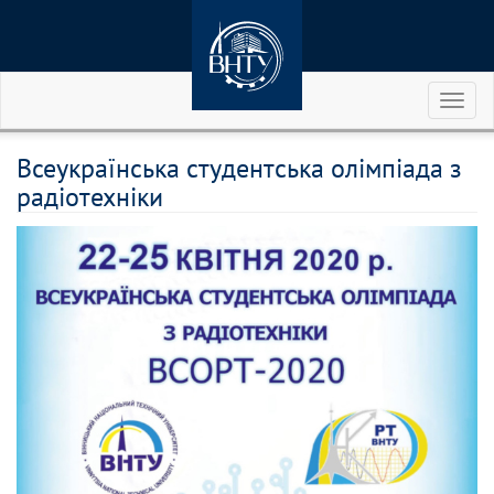
Toggl
naviga
Всеукраїнська студентська олімпіада з
радіотехніки