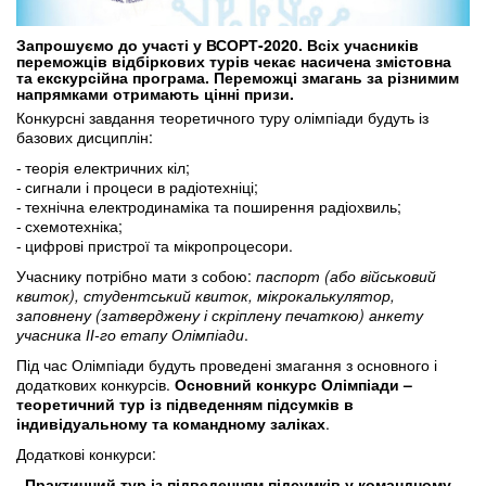
Запрошуємо до участі у ВСОРТ-2020. Всіх учасників
переможців відбіркових турів чекає насичена змістовна
та екскурсійна програма. Переможці змагань за різнимим
напрямками отримають цінні призи.
Конкурсні завдання теоретичного туру олімпіади будуть із
базових дисциплін:
теорія електричних кіл;
сигнали і процеси в радіотехніці;
технічна електродинаміка та поширення радіохвиль;
схемотехніка;
цифрові пристрої та мікропроцесори.
Учаснику потрібно мати з собою:
паспорт (або військовий
квиток), студентський квиток, мікрокалькулятор,
заповнену (затверджену і скріплену печаткою) анкету
учасника ІІ-го етапу Олімпіади
.
Під час Олімпіади будуть проведені змагання з основного і
додаткових конкурсів.
Основний конкурс Олімпіади –
теоретичний тур із підведенням підсумків в
індивідуальному та командному заліках
.
Додаткові конкурси:
Практичний тур із підведенням підсумків у командному