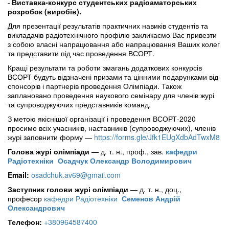
Виставка-конкурс студентських радіоаматорських
розробок (виробів)
.
Для презентації результатів практичних навиків студентів та
викладачів радіотехнічного профілю закликаємо Вас привезти
з собою власні напрацювання або напрацювання Ваших колег
та представити під час проведення ВСОРТ.
Кращі результати та роботи змагань додаткових конкурсів
ВСОРТ будуть відзначені призами та цінними подарунками від
спонсорів і партнерів проведення Олімпіади. Також
заплановано проведення наукового семінару для членів журі
та супроводжуючих представників команд.
З метою якіснішої організації і проведення ВСОРТ-2020
просимо всіх учасників, наставників (супроводжуючих), членів
журі заповнити форму —
https://forms.gle/Jfk1EUgXdbAdTwxM8
Голова журі олімпіади
—
д. т. н., проф., зав.
кафедри
Радіотехніки
Осадчук Олександр Володимирович
Email:
osadchuk.av69@gmail.com
Заступник голови журі олімпіади
— д. т. н., доц.,
професор
кафедри Радіотехніки
Семенов Андрій
Олександрович
Телефон:
+380964587400