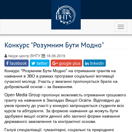
Toggl
naviga
Конкурс "Розумним Бути Модно"
Імідж-центр ВНТУ
18.06.2019
facebook
twitter
google plus
linkedin
Конкурс "Розумним Бути Модно" на отримання грантів на
навчання в ЗВО в рамках програми соціальної мотивації
сучасної молоді. Участь у змаганні пропонується брати на
добровільній основі – за бажанням.
Open Media Group пропонує можливість отримання грошового
гранту на навчання в Закладах Вищої Освіти. Відповідно до
умов проекту до участі у конкурсі запрошуються студенти всіх
курсів та абітурієнти. За формою навчання це можуть бути
здобувачі вищої освіти денної або заочної форми навчання
державного замовлення та контрактної основи.
Галузі спеціалізації:
гуманітарні, соціальні та природничі