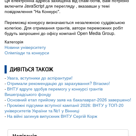
Ця електронна адреса захищена від спам-ботів, Вам потрібно
включити JavaScript для перегляду
, вказавши у темі
повідомлення "На Конкурс".
Переможці конкурсу визначаються незалежною суддівською
колегією. Для отримання грантів, автори переможних робіт
будуть запрошені до офісу компанії Open Media Group.
Категорія
Новини університету
Олімпіади та конкурси
ДИВІТЬСЯ ТАКОЖ
Увага, вступники до аспірантури!
Отримали рекомендацію до зарахування? Вітаємо!
ВНТУ вдруге здобув перемогу у конкурсі грантів
Вишеградського фонду
Основний етап прийому заяв на бакалаврат-2026 завершено!
Проміжні підсумки вступної кампанії 2026: ВНТУ у ТОП-20
університетів України та №1 у Вінниці
На війні загинув випускник ВНТУ Сергій Корж