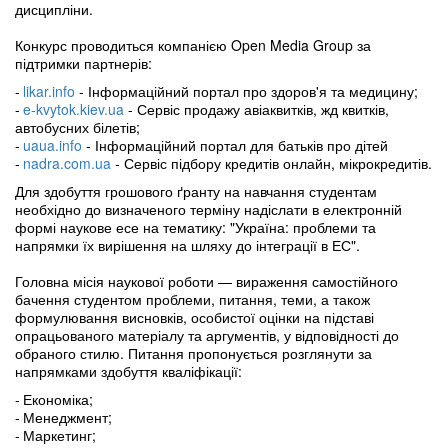
дисципліни.
Конкурс проводиться компанією Open Media Group за
підтримки партнерів:
likar.info
- Інформаційний портал про здоров'я та медицину;
e-kvytok.kiev.ua
- Сервіс продажу авіаквитків, жд квитків,
автобусних білетів;
uaua.info
- Інформаційний портал для батьків про дітей
nadra.com.ua
- Сервіс підбору кредитів онлайн, мікрокредитів.
Для здобуття грошового ґранту на навчання студентам
необхідно до визначеного терміну надіслати в електронній
формі наукове есе на тематику: "Україна: проблеми та
напрямки їх вирішення на шляху до інтеграції в ЕС".
Головна
місія наукової роботи
— вираження самостійного
бачення студентом проблеми, питання, теми, а також
формулювання висновків, особистої оцінки на підставі
опрацьованого матеріалу та аргументів, у відповідності до
обраного стилю. Питання пропонується розглянути за
напрямками здобуття кваліфікації:
Економіка;
Менеджмент;
Маркетинг;