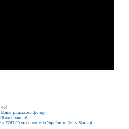
ємо!
ів Вишеградського фонду
26 завершено!
 у ТОП-20 університетів України та №1 у Вінниці