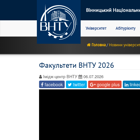
Вінницький Національни
Main
Університет
Абітурієнту
navigation
Головна
Новини універси
Факультети ВНТУ 2026
Імідж-центр ВНТУ
06.07.2026
facebook
twitter
google plus
linke