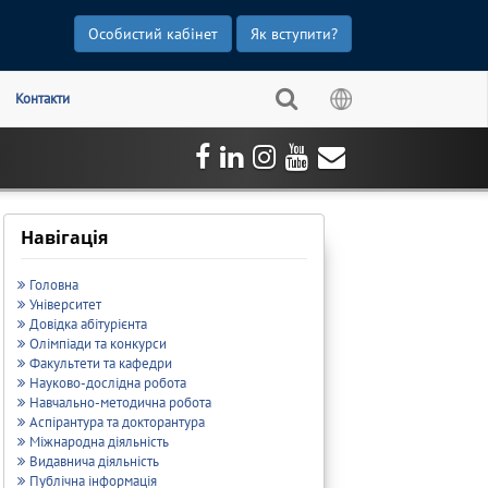
Особистий кабінет
Як вступити?
Контакти
Навігація
Головна
Університет
Довідка абітурієнта
Олімпіади та конкурси
Факультети та кафедри
Науково-дослідна робота
Навчально-методична робота
Аспірантура та докторантура
Міжнародна діяльність
Видавнича діяльність
Публічна інформація