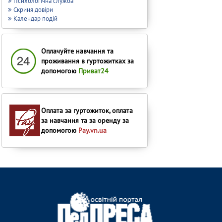
Психологічна служба
Скриня довіри
Календар подій
Оплачуйте навчання та
проживання в гуртожитках за
допомогою
Приват24
Оплата за гуртожиток, оплата
за навчання та за оренду за
допомогою
Pay.vn.ua