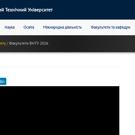
й Технічний Університет
Наука
Освіта
Міжнародна діяльність
Факультети та кафедри
тету
Факультети ВНТУ 2026
din