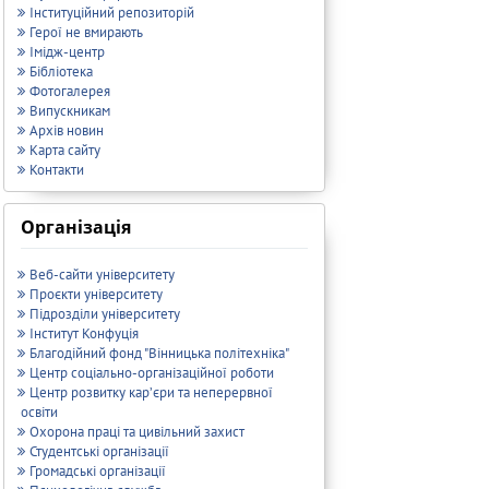
Інституційний репозиторій
Герої не вмирають
Імідж-центр
Бібліотека
Фотогалерея
Випускникам
Архів новин
Карта сайту
Контакти
Організація
Веб-сайти університету
Проєкти університету
Підрозділи університету
Інститут Конфуція
Благодійний фонд "Вінницька політехніка"
Центр соціально-організаційної роботи
Центр розвитку кар’єри та неперервної
освіти
Охорона праці та цивільний захист
Студентські організації
Громадські організації