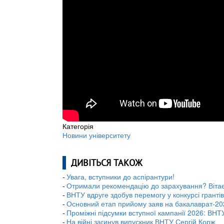
Категорія
Новини університету
ДИВІТЬСЯ ТАКОЖ
Увага, вступники до аспірантури!
Отримали рекомендацію до зарахування? Віта
ВНТУ вдруге здобув перемогу у конкурсі грант
Основний етап прийому заяв на бакалаврат-20
Проміжні підсумки вступної кампанії 2026: ВНТУ
На війні загинув випускник ВНТУ Сергій Корж