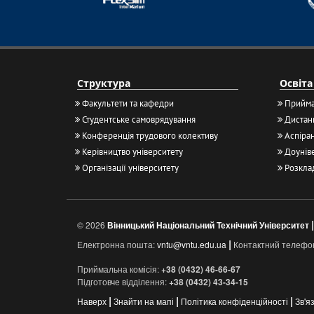
Структура
Освіта
Факультети та кафедри
Прийма
Студентське самоврядування
Дистанц
Конференція трудового колективу
Аспіран
Керівництво університету
Доуніве
Організації університету
Розкла
|
© 2026
Вінницький Національний Технічний Університет
|
Електронна пошта:
vntu@vntu.edu.ua
Контактний телефо
Приймальна комісія:
+38 (0432) 46-66-67
Підготовче відділення:
+38 (0432) 43-34-15
|
|
|
Наверх
Знайти на мапі
Політика конфіденційності
Зв'я