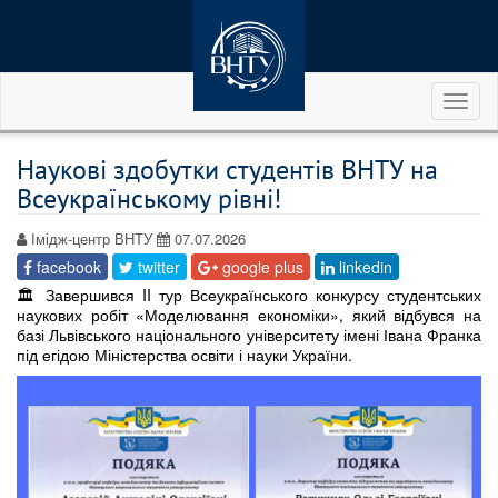
Toggl
naviga
Наукові здобутки студентів ВНТУ на
Всеукраїнському рівні!
Імідж-центр ВНТУ
07.07.2026
facebook
twitter
google plus
linkedin
🏛 Завершився II тур Всеукраїнського конкурсу студентських
наукових робіт «Моделювання економіки», який відбувся на
базі Львівського національного університету імені Івана Франка
під егідою Міністерства освіти і науки України.