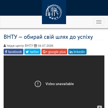
Toggl
naviga
ВНТУ — обирай свій шлях до успіху
Імідж-центр ВНТУ
04.07.2026
facebook
twitter
google plus
linkedin