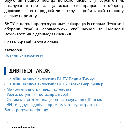
Вручений прапор посяде почесне місце в університеті як
нагадування про те, що кожен, хто працює на оборону
держави — на передовій чи в тилу — робить свій внесок у
спільну перемогу.
ВНТУ й надалі продовжуватиме співпрацю із силами безпеки і
оборони України, спрямовуючи свої наукові та інженерні
можливості на підтримку захисників.
Слава Україні! Героям слава!
Категорія
Новини університету
ДИВІТЬСЯ ТАКОЖ
На війні загинув випускник ВНТУ Вадим Тимчук
На війні загинув випускник ВНТУ Олександр Кушнір
Майбутні магістри, ваш час настав!
Увага, вступники до аспірантури!
Отримали рекомендацію до зарахування? Вітаємо!
ВНТУ вдруге здобув перемогу у конкурсі грантів
Вишеградського фонду