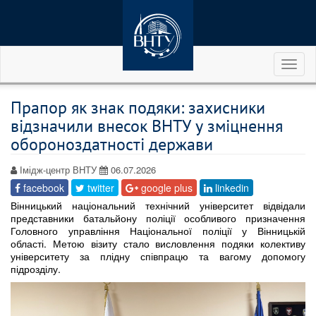
Toggl
naviga
Прапор як знак подяки: захисники
відзначили внесок ВНТУ у зміцнення
обороноздатності держави
Імідж-центр ВНТУ
06.07.2026
facebook
twitter
google plus
linkedin
Вінницький національний технічний університет відвідали
представники батальйону поліції особливого призначення
Головного управління Національної поліції у Вінницькій
області. Метою візиту стало висловлення подяки колективу
університету за плідну співпрацю та вагому допомогу
підрозділу.