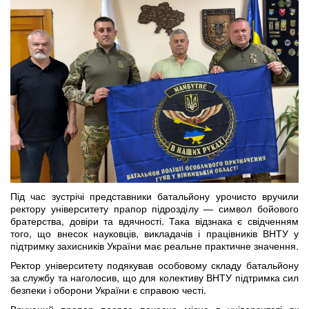
Під час зустрічі представники батальйону урочисто вручили
ректору університету прапор підрозділу — символ бойового
братерства, довіри та вдячності. Така відзнака є свідченням
того, що внесок науковців, викладачів і працівників ВНТУ у
підтримку захисників України має реальне практичне значення.
Ректор університету подякував особовому складу батальйону
за службу та наголосив, що для колективу ВНТУ підтримка сил
безпеки і оборони України є справою честі.